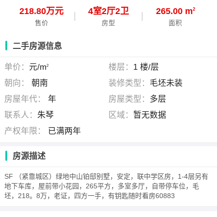
218.80万元
4
室
2
厅
2
卫
265.00 m
2
售价
房型
面积
二手房源信息
单价：
元/m
楼层：
1 楼/层
2
朝向：
朝南
装修类型：
毛坯未装
房屋年代：
年
房屋类型：
多层
联系人：
朱琴
区域：
暂无数据
产权年限：
已满两年
房源描述
SF （紧靠城区）绿地中山铂邸别墅，安定，联中学区房，1-4层另有
地下车库，屋前带小花园，265平方，多室多厅，自带停车位，毛
坯，218。8万，老证，四方一手，有钥匙随时看房60883