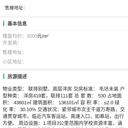
售楼地址：
基本信息
楼盘均价：9200
元/m
2
开发商：
售楼地址：
小区地址：
房源描述
物业类型： 联排别墅、高层洋房 交房标准： 毛坯未装 户
型种类： 洋房419套，联排111套 总 套 数： 530 占地面
积： 43601㎡ 建筑面积： 136101㎡ 容 积 率： ≤2.0 绿
化 率： 30.10% 交通状况：紧邻城市次主干道万寿路，交
通贯穿城市，临近汽车客运站、高速入口，如皋站，出行
方便。 周边设施：1.项目3公里范围内学校资源丰富，涵