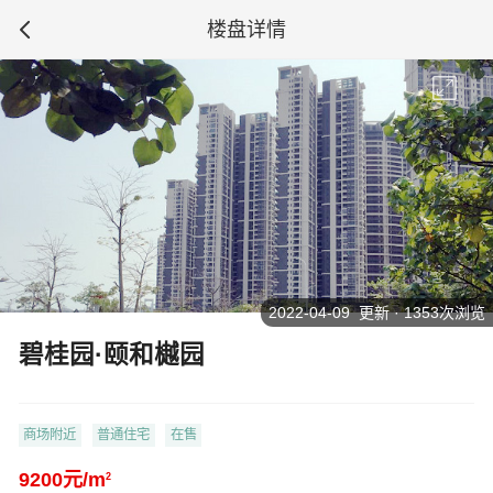
楼盘详情
2022-04-09 更新 · 1353次浏览
碧桂园·颐和樾园
商场附近
普通住宅
在售
9200元/m
2