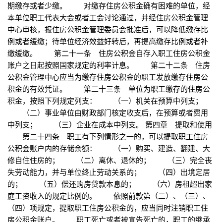
期缴存或者少缴。 对缴存住房公积金确有困难的单位，经
本单位职工代表大会或者工会讨论通过，并经住房公积金管理
中心审核，报住房公积金管理委员会批准后，可以降低缴存比
例或者缓缴；待单位经济效益好转后，再提高缴存比例或者补
缴缓缴。 第二十一条 住房公积金自存入职工住房公积金
账户之日起按照国家规定的利率计息。 第二十二条 住房
公积金管理中心应当为缴存住房公积金的职工发放缴存住房公
积金的有效凭证。 第二十三条 单位为职工缴存的住房公
积金，按照下列规定列支： （一）机关在预算中列支；
（二）事业单位由财政部门核定收支后，在预算或者费用
中列支； （三）企业在成本中列支。 第四章 提取和使用
第二十四条 职工有下列情形之一的，可以提取职工住房
公积金账户内的存储余额： （一）购买、建造、翻建、大
修自住住房的； （二）离休、退休的； （三）完全丧
失劳动能力，并与单位终止劳动关系的； （四）出境定居
的； （五）偿还购房贷款本息的； （六）房租超出家
庭工资收入的规定比例的。 依照前款第（二）、（三）、
（四）项规定，提取职工住房公积金的，应当同时注销职工住
房公积金账户。 职工死亡或者被宣告死亡的，职工的继承