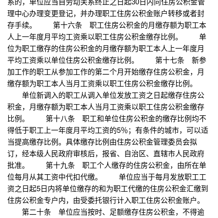
系的，单位应当自劳动关系终止之日起30日内向住房公积金管
理中心办理变更登记，并办理职工住房公积金账户转移或者封
存手续。 第十六条 职工住房公积金的月缴存额为职工本
人上一年度月平均工资乘以职工住房公积金缴存比例。 单
位为职工缴存的住房公积金的月缴存额为职工本人上一年度月
平均工资乘以单位住房公积金缴存比例。 第十七条 新参
加工作的职工从参加工作的第二个月开始缴存住房公积金，月
缴存额为职工本人当月工资乘以职工住房公积金缴存比例。
单位新调入的职工从调入单位发放工资之日起缴存住房公
积金，月缴存额为职工本人当月工资乘以职工住房公积金缴存
比例。 第十八条 职工和单位住房公积金的缴存比例均不
得低于职工上一年度月平均工资的5％；有条件的城市，可以适
当提高缴存比例。具体缴存比例由住房公积金管理委员会拟
订，经本级人民政府审核后，报省、自治区、直辖市人民政府
批准。 第十九条 职工个人缴存的住房公积金，由所在单
位每月从其工资中代扣代缴。 单位应当于每月发放职工工
资之日起5日内将单位缴存的和为职工代缴的住房公积金汇缴到
住房公积金专户内，由受委托银行计入职工住房公积金账户。
第二十条 单位应当按时、足额缴存住房公积金，不得逾