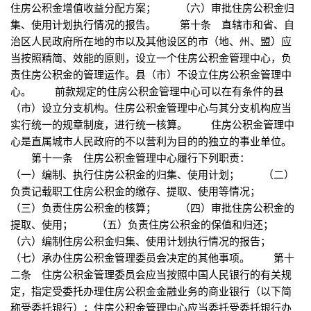
住房公积金增值收益分配方案； （六）审批住房公积金归
集、使用计划执行情况的报告。 第十条 直辖市和省、自
治区人民政府所在地的市以及其他设区的市（地、州、盟）应
当按照精简、效能的原则，设立一个住房公积金管理中心，负
责住房公积金的管理运作。县（市）不设立住房公积金管理中
心。 前款规定的住房公积金管理中心可以在有条件的县
（市）设立分支机构。住房公积金管理中心与其分支机构应当
实行统一的规章制度，进行统一核算。 住房公积金管理中
心是直属城市人民政府的不以营利为目的的独立的事业单位。
第十一条 住房公积金管理中心履行下列职责：
（一）编制、执行住房公积金的归集、使用计划； （二）
负责记载职工住房公积金的缴存、提取、使用等情况；
（三）负责住房公积金的核算； （四）审批住房公积金的
提取、使用； （五）负责住房公积金的保值和归还；
（六）编制住房公积金归集、使用计划执行情况的报告；
（七）承办住房公积金管理委员会决定的其他事项。 第十
二条 住房公积金管理委员会应当按照中国人民银行的有关规
定，指定受委托办理住房公积金金融业务的商业银行（以下简
称受委托银行）；住房公积金管理中心应当委托受委托银行办