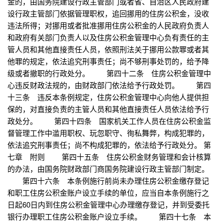
金的，由国务院建设行政主管部门或者省、自治区人民政府建
设行政主管部门依据管理职权，追回挪用的住房公积金，没收
违法所得；对挪用或者批准挪用住房公积金的人民政府负责人
和政府有关部门负责人以及住房公积金管理中心负有责任的主
管人员和其他直接责任人员，依照刑法关于挪用公款罪或者其
他罪的规定，依法追究刑事责任；尚不够刑事处罚的，给予降
级或者撤职的行政处分。 第四十二条 住房公积金管理中
心违反财政法规的，由财政部门依法给予行政处罚。 第四
十三条 违反本条例规定，住房公积金管理中心向他人提供担
保的，对直接负责的主管人员和其他直接责任人员依法给予行
政处分。 第四十四条 国家机关工作人员在住房公积金监
督管理工作中滥用职权、玩忽职守、徇私舞弊，构成犯罪的，
依法追究刑事责任；尚不构成犯罪的，依法给予行政处分。 第
七章 附则 第四十五条 住房公积金财务管理和会计核算
的办法，由国务院财政部门商国务院建设行政主管部门制定。
第四十六条 本条例施行前尚未办理住房公积金缴存登记
和职工住房公积金账户设立手续的单位，应当自本条例施行之
日起60日内到住房公积金管理中心办理缴存登记，并到受委托
银行办理职工住房公积金账户设立手续。 第四十七条 本