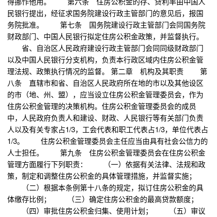
得挪作他用。 第六条 住房公积金的存、贷利率由中国人
民银行提出，经征求国务院建设行政主管部门的意见后，报国
务院批准。 第七条 国务院建设行政主管部门会同国务院
财政部门、中国人民银行拟定住房公积金政策，并监督执行。
省、自治区人民政府建设行政主管部门会同同级财政部门
以及中国人民银行分支机构，负责本行政区域内住房公积金管
理法规、政策执行情况的监督。 第二章 机构及其职责 第
八条 直辖市和省、自治区人民政府所在地的市以及其他设区
的市（地、州、盟），应当设立住房公积金管理委员会，作为
住房公积金管理的决策机构。住房公积金管理委员会的成员
中，人民政府负责人和建设、财政、人民银行等有关部门负责
人以及有关专家占1/3，工会代表和职工代表占1/3，单位代表占
1/3。 住房公积金管理委员会主任应当由具有社会公信力的
人士担任。 第九条 住房公积金管理委员会在住房公积金
管理方面履行下列职责： （一）依据有关法律、法规和政
策，制定和调整住房公积金的具体管理措施，并监督实施；
（二）根据本条例第十八条的规定，拟订住房公积金的具
体缴存比例； （三）确定住房公积金的最高贷款额度；
（四）审批住房公积金归集、使用计划； （五）审议