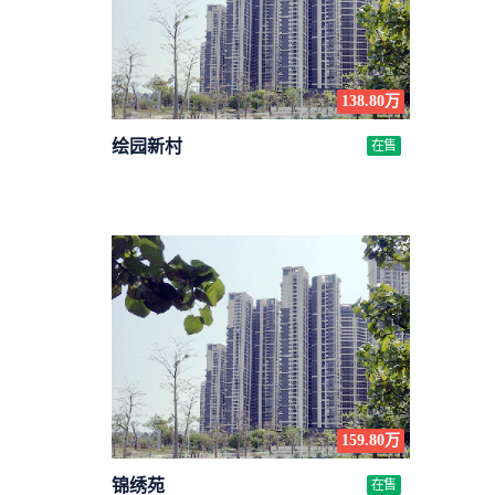
138.80万
绘园新村
在售
159.80万
锦绣苑
在售