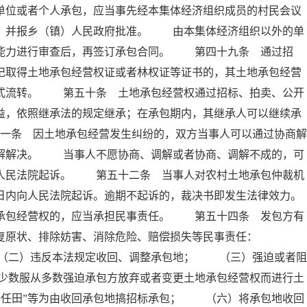
单位或者个人承包，应当事先经本集体经济组织成员的村民会议
意，并报乡（镇）人民政府批准。 由本集体经济组织以外的单
营能力进行审查后，再签订承包合同。 第四十九条 通过招
记取得土地承包经营权证或者林权证等证书的，其土地承包经营
方式流转。 第五十条 土地承包经营权通过招标、拍卖、公开
益，依照继承法的规定继承；在承包期内，其继承人可以继续承
条 因土地承包经营发生纠纷的，双方当事人可以通过协商解
调解解决。 当事人不愿协商、调解或者协商、调解不成的，可
向人民法院起诉。 第五十二条 当事人对农村土地承包仲裁机
日内向人民法院起诉。逾期不起诉的，裁决书即发生法律效力。
包经营权的，应当承担民事责任。 第五十四条 发包方有
恢复原状、排除妨害、消除危险、赔偿损失等民事责任：
（二）违反本法规定收回、调整承包地； （三）强迫或者阻
少数服从多数强迫承包方放弃或者变更土地承包经营权而进行土
责任田”等为由收回承包地搞招标承包； （六）将承包地收回