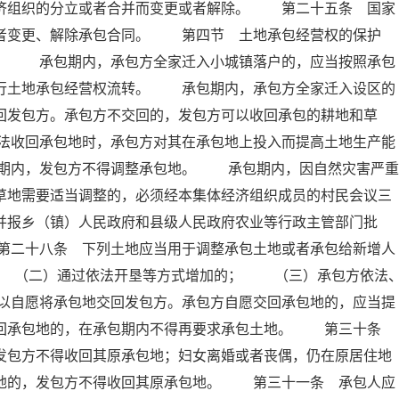
经济组织的分立或者合并而变更或者解除。 第二十五条 国家
或者变更、解除承包合同。 第四节 土地承包经营权的保护
 承包期内，承包方全家迁入小城镇落户的，应当按照承包
进行土地承包经营权流转。 承包期内，承包方全家迁入设区的
回发包方。承包方不交回的，发包方可以收回承包的耕地和草
法收回承包地时，承包方对其在承包地上投入而提高土地生产能
期内，发包方不得调整承包地。 承包期内，因自然灾害严重
草地需要适当调整的，必须经本集体经济组织成员的村民会议三
并报乡（镇）人民政府和县级人民政府农业等行政主管部门批
第二十八条 下列土地应当用于调整承包土地或者承包给新增人
 （二）通过依法开垦等方式增加的； （三）承包方依法
以自愿将承包地交回发包方。承包方自愿交回承包地的，应当提
交回承包地的，在承包期内不得再要求承包土地。 第三十条
发包方不得收回其原承包地；妇女离婚或者丧偶，仍在原居住地
包地的，发包方不得收回其原承包地。 第三十一条 承包人应