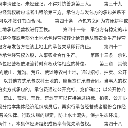
政府申请登记。未经登记，不得对抗善意第三人。 第三十九
包经营权转包或者出租给第三方，承包方与发包方的承包关系不
可以不签订书面合同。 第四十条 承包方之间为方便耕种或
的土地承包经营权进行互换。 第四十一条 承包方有稳定的非
以将全部或者部分土地承包经营权转让给其他从事农业生产经营
承包方与发包方在该土地上的承包关系即行终止。 第四十二
土地承包经营权入股，从事农业合作生产。 第四十三条 承包
地承包经营权依法流转时有权获得相应的补偿。 第三章 其他
的荒山、荒沟、荒丘、荒滩等农村土地，通过招标、拍卖、公开
 以其他方式承包农村土地的，应当签订承包合同。当事人的权
拍卖方式承包的，承包费通过公开竞标、竞价确定；以公开协商
 荒山、荒沟、荒丘、荒滩等可以直接通过招标、拍卖、公开协
股分给本集体经济组织成员后，再实行承包经营或者股份合作经
有关法律、行政法规的规定，防止水土流失，保护生态环境。
条件下，本集体经济组织成员享有优先承包权。 第四十八