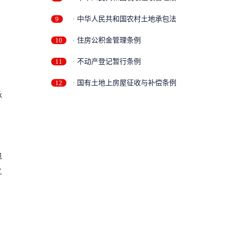
9
· 中华人民共和国农村土地承包法
10
· 住房公积金管理条例
11
· 不动产登记暂行条例
12
· 国有土地上房屋征收与补偿条例
承
包
之