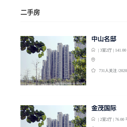
二手房
中山名邸
| 3室2厅 | 141.0
731人关注 /2020
金茂国际
| 2室2厅 | 76.0