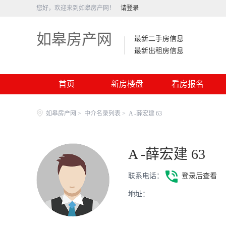
您好，欢迎来到如皋房产网！
请登录
如皋房产网
最新二手房信息
最新出租房信息
首页
新房楼盘
看房报名
如皋房产网
>
中介名录列表
>
A -薛宏建 63
A -薛宏建 63
联系电话：
登录后查看
地址：