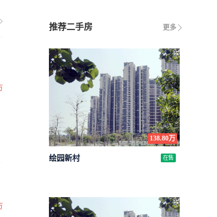
推荐二手房
更多
万
138.80万
绘园新村
在售
万